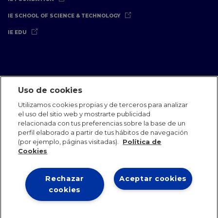
IE SCHOOL OF SCIENCE & TECHNOLOGY
IE EDU
Uso de cookies
Aviso Legal
Política de Privacidad
Política de Cookies
Utilizamos cookies propias y de terceros para analizar
Oficinas Internacionales
Contacto
IE Jobs
Dona
el uso del sitio web y mostrarte publicidad
Equipo de Comunicación
relacionada con tus preferencias sobre la base de un
perfil elaborado a partir de tus hábitos de navegación
(por ejemplo, páginas visitadas).
Política de
Cookies
Rechazar
Aceptar cookies
IE 2026
cookies