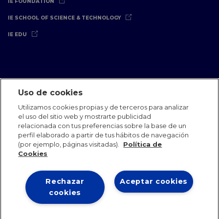
IE FOUNDATION
IE SCHOOL OF SCIENCE & TECHNOLOGY
IE EDU
Uso de cookies
Aviso Legal
Política de Privacidad
Política de Cookies
Utilizamos cookies propias y de terceros para analizar
Oficinas Internacionales
Contacto
IE Jobs
Dona
el uso del sitio web y mostrarte publicidad
Equipo de Comunicación
relacionada con tus preferencias sobre la base de un
perfil elaborado a partir de tus hábitos de navegación
(por ejemplo, páginas visitadas).
Política de
Cookies
Rechazar
Aceptar cookies
IE 2026
cookies