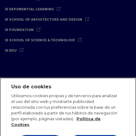
IE EXPONENTIAL LEARNING
IE SCHOOL OF ARCHITECTURE AND DESIGN
IE FOUNDATION
IE SCHOOL OF SCIENCE & TECHNOLOGY
IE EDU
Uso de cookies
Aviso Legal
Política de Privacidad
Política de Cookies
Utilizamos cookies propias y de terceros para analizar
Oficinas Internacionales
Contacto
IE Jobs
Dona
el uso del sitio web y mostrarte publicidad
Equipo de Comunicación
relacionada con tus preferencias sobre la base de un
perfil elaborado a partir de tus hábitos de navegación
(por ejemplo, páginas visitadas).
Política de
Cookies