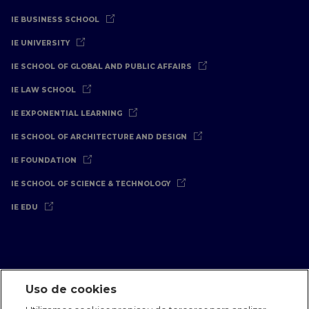
IE BUSINESS SCHOOL
IE UNIVERSITY
IE SCHOOL OF GLOBAL AND PUBLIC AFFAIRS
IE LAW SCHOOL
IE EXPONENTIAL LEARNING
IE SCHOOL OF ARCHITECTURE AND DESIGN
IE FOUNDATION
IE SCHOOL OF SCIENCE & TECHNOLOGY
IE EDU
Uso de cookies
Aviso Legal
Política de Privacidad
Política de Cookies