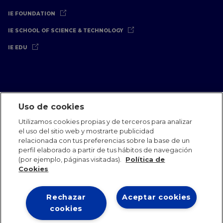
IE FOUNDATION
IE SCHOOL OF SCIENCE & TECHNOLOGY
IE EDU
Uso de cookies
Aviso Legal
Política de Privacidad
Política de Cookies
Utilizamos cookies propias y de terceros para analizar
Oficinas Internacionales
Contacto
IE Jobs
Dona
el uso del sitio web y mostrarte publicidad
Equipo de Comunicación
relacionada con tus preferencias sobre la base de un
perfil elaborado a partir de tus hábitos de navegación
(por ejemplo, páginas visitadas).
Política de
Cookies
Rechazar
Aceptar cookies
IE 2026
cookies