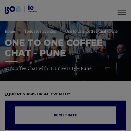
Home
Todos los Eventos
One to One Coffee Chat - Pune
ONE TO ONE COFFEE
CHAT - PUNE
1:1 Coffee Chat with IE University – Pune
¿QUIERES ASISTIR AL EVENTO?
REGÍSTRATE