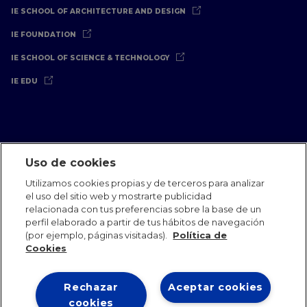
IE SCHOOL OF ARCHITECTURE AND DESIGN
IE FOUNDATION
IE SCHOOL OF SCIENCE & TECHNOLOGY
IE EDU
Uso de cookies
Aviso Legal
Política de Privacidad
Política de Cookies
Utilizamos cookies propias y de terceros para analizar
Oficinas Internacionales
Contacto
IE Jobs
Dona
el uso del sitio web y mostrarte publicidad
Equipo de Comunicación
relacionada con tus preferencias sobre la base de un
perfil elaborado a partir de tus hábitos de navegación
(por ejemplo, páginas visitadas).
Política de
Cookies
Rechazar
Aceptar cookies
IE 2026
cookies