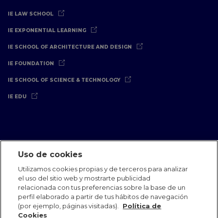
IE LAW SCHOOL
IE EXPONENTIAL LEARNING
IE SCHOOL OF ARCHITECTURE AND DESIGN
IE FOUNDATION
IE SCHOOL OF SCIENCE & TECHNOLOGY
IE EDU
Uso de cookies
Aviso Legal
Política de Privacidad
Política de Cookies
Utilizamos cookies propias y de terceros para analizar
Oficinas Internacionales
Contacto
IE Jobs
Dona
el uso del sitio web y mostrarte publicidad
Equipo de Comunicación
relacionada con tus preferencias sobre la base de un
perfil elaborado a partir de tus hábitos de navegación
(por ejemplo, páginas visitadas).
Política de
Cookies