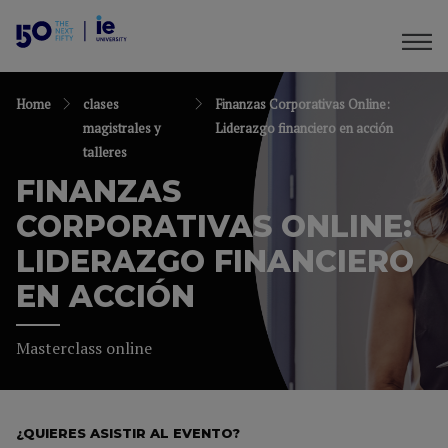
Home
clases
Finanzas Corporativas Online:
magistrales y
Liderazgo financiero en acción
talleres
FINANZAS
CORPORATIVAS ONLINE:
LIDERAZGO FINANCIERO
EN ACCIÓN
Masterclass online
¿QUIERES ASISTIR AL EVENTO?