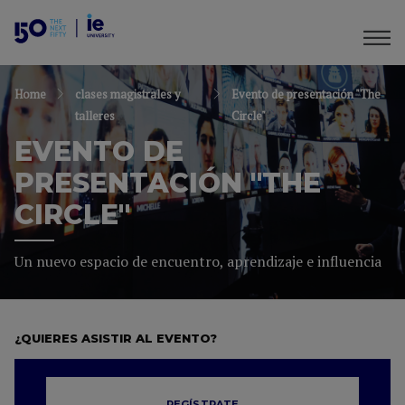
Home
clases magistrales y
Evento de presentación "The
talleres
Circle"
EVENTO DE
PRESENTACIÓN "THE
CIRCLE"
Un nuevo espacio de encuentro, aprendizaje e influencia
¿QUIERES ASISTIR AL EVENTO?
REGÍSTRATE