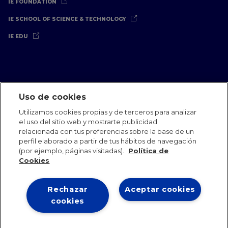
IE FOUNDATION
IE SCHOOL OF SCIENCE & TECHNOLOGY
IE EDU
Uso de cookies
Aviso Legal
Política de Privacidad
Política de Cookies
Utilizamos cookies propias y de terceros para analizar
Oficinas Internacionales
Contacto
IE Jobs
Dona
el uso del sitio web y mostrarte publicidad
Equipo de Comunicación
relacionada con tus preferencias sobre la base de un
perfil elaborado a partir de tus hábitos de navegación
(por ejemplo, páginas visitadas).
Política de
Cookies
Rechazar
Aceptar cookies
IE 2026
cookies