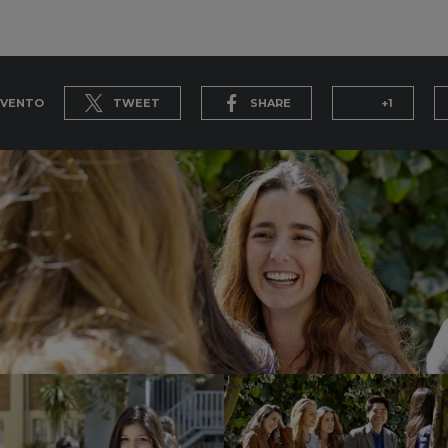
EVENTO
TWEET
SHARE
+1