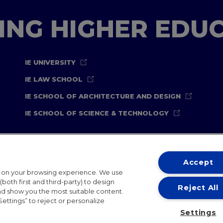
TING HIGHER EDU
IE UNIVERSITY
IE LAW SCHOOL
IE SCHOOL OF ARCHITECTURE AND DESIGN
IE SCHOOL OF SCIENCE & TECHNOLOGY
Accept
t on your browsing experience. We use
both first and third-party) to design
Reject All
and show you the most suitable content.
ternational Offices
Contact
IE Jobs
Donate
Communicati
Settings” to reject or personalize
Settings