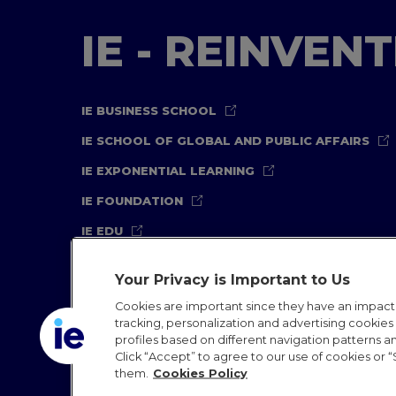
IE - REINVEN
IE BUSINESS SCHOOL
IE SCHOOL OF GLOBAL AND PUBLIC AFFAIRS
IE EXPONENTIAL LEARNING
IE FOUNDATION
IE EDU
Your Privacy is Important to Us
Cookies are important since they have an impac
tracking, personalization and advertising cookies (
profiles based on different navigation patterns 
Legal Notice
Privacy Policy
Cookies Policy
In
Click “Accept” to agree to our use of cookies or “
them.
Cookies Policy