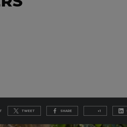
ERS
T
TWEET
SHARE
+1