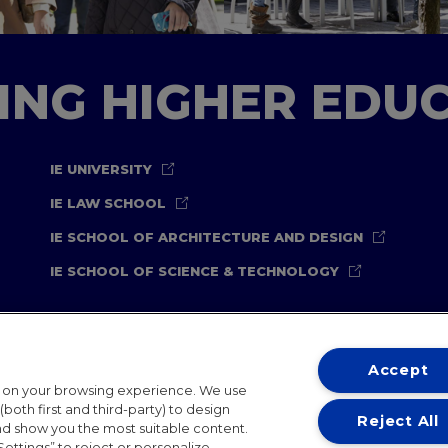
TING HIGHER EDU
IE UNIVERSITY
IE LAW SCHOOL
IE SCHOOL OF ARCHITECTURE AND DESIGN
IE SCHOOL OF SCIENCE & TECHNOLOGY
Accept
t on your browsing experience. We use
both first and third-party) to design
Reject All
and show you the most suitable content.
ternational Offices
Contact
IE Jobs
Donate
Communicati
Settings” to reject or personalize