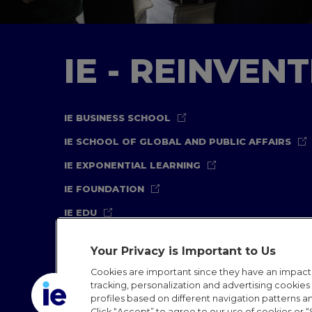
IE - REINVEN
IE BUSINESS SCHOOL
IE SCHOOL OF GLOBAL AND PUBLIC AFFAIRS
IE EXPONENTIAL LEARNING
IE FOUNDATION
IE EDU
Your Privacy is Important to Us
Cookies are important since they have an impac
tracking, personalization and advertising cookies (
profiles based on different navigation patterns 
Legal Notice
Privacy Policy
Cookies Policy
In
Click “Accept” to agree to our use of cookies or “