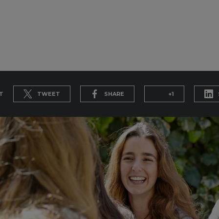
T
TWEET
SHARE
+1