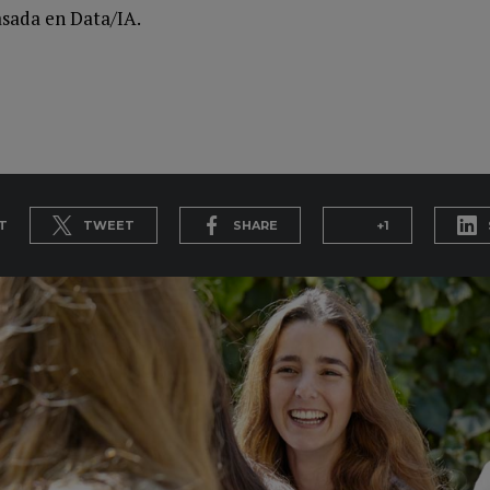
asada en Data/IA.
T
TWEET
SHARE
+1