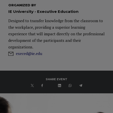
María del Pilar Galeote combina una amplia experiencia
ORGANIZED BY
IE University - Executive Education
empresarial y docente.
Designed to transfer knowledge from the classroom to
the workplace, providing a superior learning
La Profesora Galeote es
Directora de la Cátedra Cervelló de
experience that will impact directly on the professional
IE Law School
y ha sido galardonada con el “Premio al Mejor
development of the participants and their
Profesor de IE Law School”.
organizations.
execed@ie.edu
Imparte docencia en Masters, Programas Superiores y
Programas de Alta Dirección de IE University.
SHARE EVENT