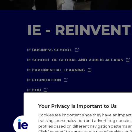
IE - REINVEN
IE BUSINESS SCHOOL
IE SCHOOL OF GLOBAL AND PUBLIC AFFAIRS
IE EXPONENTIAL LEARNING
IE FOUNDATION
IE EDU
Your Privacy is Important to Us
Cookies are important since they have an impac
tracking, personalization and advertising cookies (
profiles based on different navigation patterns 
Legal Notice
Privacy Policy
Cookies Policy
In
Click “Accept” to agree to our use of cookies or “