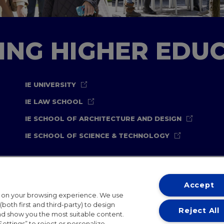
TING HIGHER EDU
IE UNIVERSITY
IE LAW SCHOOL
IE SCHOOL OF ARCHITECTURE AND DESIGN
IE SCHOOL OF SCIENCE & TECHNOLOGY
Accept
t on your browsing experience. We use
both first and third-party) to design
Reject All
and show you the most suitable content.
ternational Offices
Contact
IE Jobs
Donate
Communicati
Settings” to reject or personalize